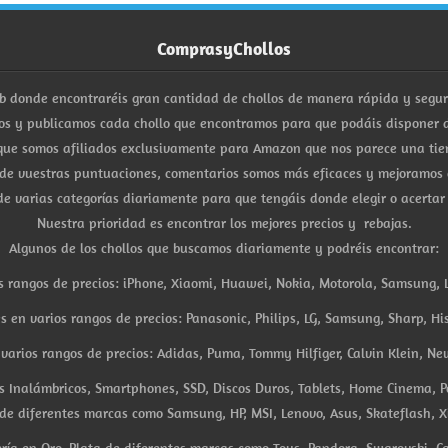
ComprasyChollos
b donde encontraréis gran cantidad de chollos de manera rápida y segu
s y publicamos cada chollo que encontramos para que podáis disponer d
ue somos afiliados exclusivamente para Amazon que nos parece una tiend
 de vuestras puntuaciones, comentarios somos más eficaces y mejoramos 
e varias categorías diariamente para que tengáis donde elegir o acertar
Nuestra prioridad es encontrar los mejores precios y rebajas.
Algunos de los chollos que buscamos diariamente y podréis encontrar:
s rangos de precios: iPhone, Xiaomi, Huawei, Nokia, Motorola, Samsung, L
es en varios rangos de precios: Panasonic, Philips, LG, Samsung, Sharp, His
arios rangos de precios: Adidas, Puma, Tommy Hilfiger, Calvin Klein, New 
res Inalámbricos, Smartphones, SSD, Discos Duros, Tablets, Home Cinema, P
 de diferentes marcas como Samsung, HP, MSI, Lenovo, Asus, Skateflash, X
ría en Oro, Plata de diferentes marcas como Tous, Pandora, Swarovski, Ca