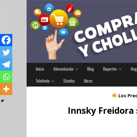
Inicio
Alimentación
Blog
Deportes
Hog
Telefonía
Stanley
libros
Los Prec
Innsky Freidora