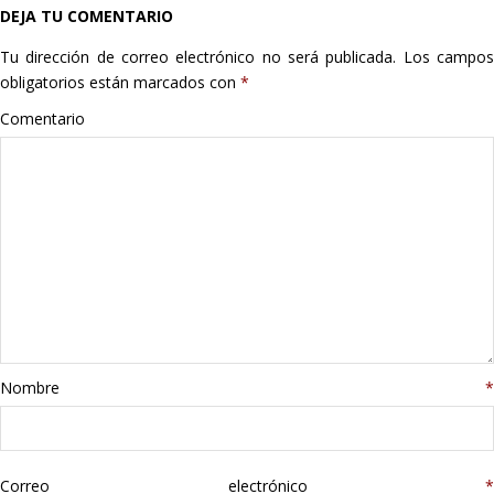
DEJA TU COMENTARIO
Hogar
Tu dirección de correo electrónico no será publicada.
Los campo
Informática
obligatorios están marcados con
*
Comentario
Listas
Moda
Multimedia
Telefonía
Stanley
Nombre
*
libros
Correo electrónico
*