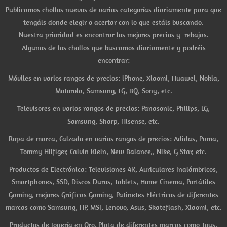
Publicamos chollos nuevos de varias categorías diariamente para que
tengáis donde elegir o acertar con lo que estáis buscando.
Nuestra prioridad es encontrar los mejores precios y rebajas.
Algunos de los chollos que buscamos diariamente y podréis
encontrar:
Móviles en varios rangos de precios: iPhone, Xiaomi, Huawei, Nokia,
Motorola, Samsung, LG, BQ, Sony, etc.
Televisores en varios rangos de precios: Panasonic, Philips, LG,
Samsung, Sharp, Hisense, etc.
Ropa de marca, Calzado en varios rangos de precios: Adidas, Puma,
Tommy Hilfiger, Calvin Klein, New Balance,, Nike, G-Star, etc.
Productos de Electrónica: Televisiones 4K, Auriculares Inalámbricos,
Smartphones, SSD, Discos Duros, Tablets, Home Cinema, Portátiles
Gaming, mejores Gráficas Gaming, Patinetes Eléctricos de diferentes
marcas como Samsung, HP, MSI, Lenovo, Asus, Skateflash, Xiaomi, etc.
Productos de Joyería en Oro, Plata de diferentes marcas como Tous,