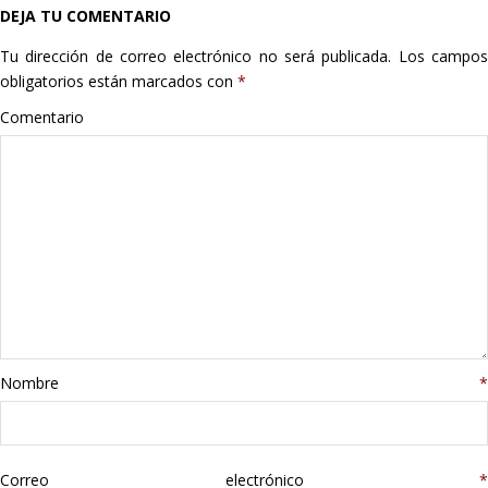
DEJA TU COMENTARIO
Hogar
Tu dirección de correo electrónico no será publicada.
Los campo
Informática
obligatorios están marcados con
*
Comentario
Listas
Moda
Multimedia
Telefonía
Stanley
Nombre
*
libros
Correo electrónico
*