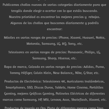
Publicamos chollos nuevos de varias categorías diariamente para que
tengáis donde elegir o acertar con lo que estáis buscando.
Nuestra prioridad es encontrar los mejores precios y rebajas.
Algunos de los chollos que buscamos diariamente y podréis
encontrar:
Móviles en varios rangos de precios: iPhone, Xiaomi, Huawei, Nokia,
Motorola, Samsung, LG, BQ, Sony, etc.
Televisores en varios rangos de precios: Panasonic, Philips, LG,
Samsung, Sharp, Hisense, etc.
Ropa de marca, Calzado en varios rangos de precios: Adidas, Puma,
Tommy Hilfiger, Calvin Klein, New Balance,, Nike, G-Star, etc.
Productos de Electrónica: Televisiones 4K, Auriculares Inalámbricos,
Smartphones, SSD, Discos Duros, Tablets, Home Cinema, Portátiles
Gaming, mejores Gráficas Gaming, Patinetes Eléctricos de diferentes
marcas como Samsung, HP, MSI, Lenovo, Asus, Skateflash, Xiaomi, etc.
Productos de Joyería en Oro, Plata de diferentes marcas como Tous,