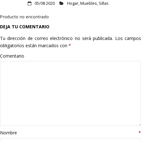
05/08 2020
Hogar
,
Muebles
,
Sillas
Hogar
Producto no encontrado
Informática
DEJA TU COMENTARIO
Listas
Tu dirección de correo electrónico no será publicada.
Los campo
obligatorios están marcados con
*
Moda
Comentario
Multimedia
Telefonía
Stanley
libros
Nombre
*