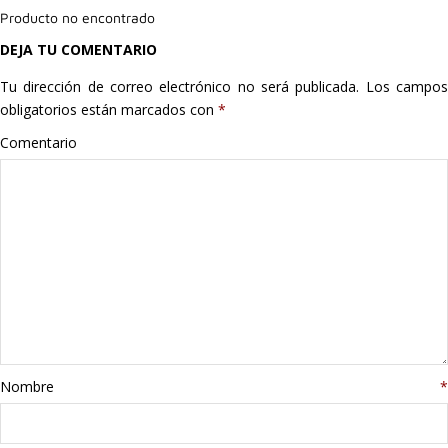
Producto no encontrado
Hogar
DEJA TU COMENTARIO
Informática
Tu dirección de correo electrónico no será publicada.
Los campo
obligatorios están marcados con
*
Listas
Comentario
Moda
Multimedia
Telefonía
Stanley
libros
Nombre
*