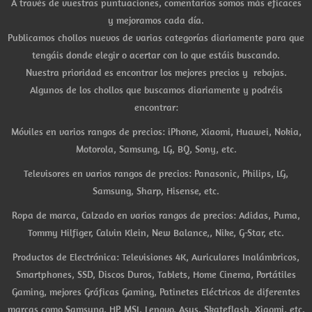
A través de vuestras puntuaciones, comentarios somos más eficaces
y mejoramos cada día.
Publicamos chollos nuevos de varias categorías diariamente para que
tengáis donde elegir o acertar con lo que estáis buscando.
Nuestra prioridad es encontrar los mejores precios y rebajas.
Algunos de los chollos que buscamos diariamente y podréis
encontrar:
Móviles en varios rangos de precios: iPhone, Xiaomi, Huawei, Nokia,
Motorola, Samsung, LG, BQ, Sony, etc.
Televisores en varios rangos de precios: Panasonic, Philips, LG,
Samsung, Sharp, Hisense, etc.
Ropa de marca, Calzado en varios rangos de precios: Adidas, Puma,
Tommy Hilfiger, Calvin Klein, New Balance,, Nike, G-Star, etc.
Productos de Electrónica: Televisiones 4K, Auriculares Inalámbricos,
Smartphones, SSD, Discos Duros, Tablets, Home Cinema, Portátiles
Gaming, mejores Gráficas Gaming, Patinetes Eléctricos de diferentes
marcas como Samsung, HP, MSI, Lenovo, Asus, Skateflash, Xiaomi, etc.