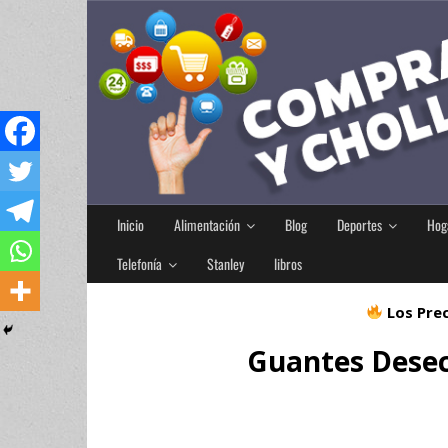
Inicio
Alimentación
Blog
Deportes
Hog
Telefonía
Stanley
libros
Los Prec
Guantes Desec