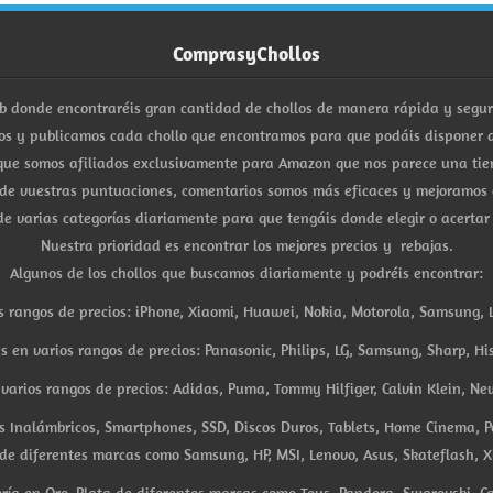
ComprasyChollos
b donde encontraréis gran cantidad de chollos de manera rápida y segu
s y publicamos cada chollo que encontramos para que podáis disponer d
ue somos afiliados exclusivamente para Amazon que nos parece una tiend
 de vuestras puntuaciones, comentarios somos más eficaces y mejoramos 
e varias categorías diariamente para que tengáis donde elegir o acertar
Nuestra prioridad es encontrar los mejores precios y rebajas.
Algunos de los chollos que buscamos diariamente y podréis encontrar:
s rangos de precios: iPhone, Xiaomi, Huawei, Nokia, Motorola, Samsung, L
es en varios rangos de precios: Panasonic, Philips, LG, Samsung, Sharp, His
arios rangos de precios: Adidas, Puma, Tommy Hilfiger, Calvin Klein, New 
res Inalámbricos, Smartphones, SSD, Discos Duros, Tablets, Home Cinema, P
 de diferentes marcas como Samsung, HP, MSI, Lenovo, Asus, Skateflash, X
ría en Oro, Plata de diferentes marcas como Tous, Pandora, Swarovski, Ca