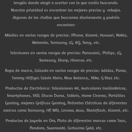
tengáis donde elegir o acertar con lo que estáis buscando.
Nuestra prioridad es encontrar los mejores precios y rebajas.
Algunos de los chollos que buscamos diariamente y podréis
encontrar:
Móviles en varios rangos de precios: iPhone, Xiaomi, Huawei, Nokia,
Motorola, Samsung, LG, BQ, Sony, etc.
Televisores en varios rangos de precios: Panasonic, Philips, LG,
Samsung, Sharp, Hisense, etc.
Ropa de marca, Calzado en varios rangos de precios: Adidas, Puma,
Tommy Hilfiger, Calvin Klein, New Balance,, Nike, G-Star, etc.
Productos de Electrónica: Televisiones 4K, Auriculares Inalámbricos,
Smartphones, SSD, Discos Duros, Tablets, Home Cinema, Portátiles
Gaming, mejores Gráficas Gaming, Patinetes Eléctricos de diferentes
marcas como Samsung, HP, MSI, Lenovo, Asus, Skateflash, Xiaomi, etc.
Productos de Joyería en Oro, Plata de diferentes marcas como Tous,
Pandora, Swarovski, Carissima Gold, etc.