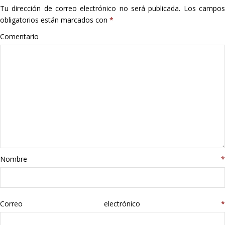
Tu dirección de correo electrónico no será publicada.
Los campo
Hogar
obligatorios están marcados con
*
Informática
Comentario
Listas
Moda
Multimedia
Telefonía
Nombre
*
Stanley
libros
Correo electrónico
*