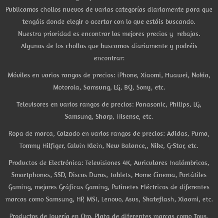
Publicamos chollos nuevos de varias categorías diariamente para que
tengáis donde elegir o acertar con lo que estáis buscando.
Nuestra prioridad es encontrar los mejores precios y rebajas.
Algunos de los chollos que buscamos diariamente y podréis
encontrar:
Móviles en varios rangos de precios: iPhone, Xiaomi, Huawei, Nokia,
Motorola, Samsung, LG, BQ, Sony, etc.
Televisores en varios rangos de precios: Panasonic, Philips, LG,
Samsung, Sharp, Hisense, etc.
Ropa de marca, Calzado en varios rangos de precios: Adidas, Puma,
Tommy Hilfiger, Calvin Klein, New Balance,, Nike, G-Star, etc.
Productos de Electrónica: Televisiones 4K, Auriculares Inalámbricos,
Smartphones, SSD, Discos Duros, Tablets, Home Cinema, Portátiles
Gaming, mejores Gráficas Gaming, Patinetes Eléctricos de diferentes
marcas como Samsung, HP, MSI, Lenovo, Asus, Skateflash, Xiaomi, etc.
Productos de Joyería en Oro, Plata de diferentes marcas como Tous,