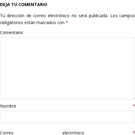
DEJA TU COMENTARIO
Hogar
Tu dirección de correo electrónico no será publicada.
Los campo
Informática
obligatorios están marcados con
*
Comentario
Listas
Moda
Multimedia
Telefonía
Stanley
Nombre
*
libros
Correo electrónico
*