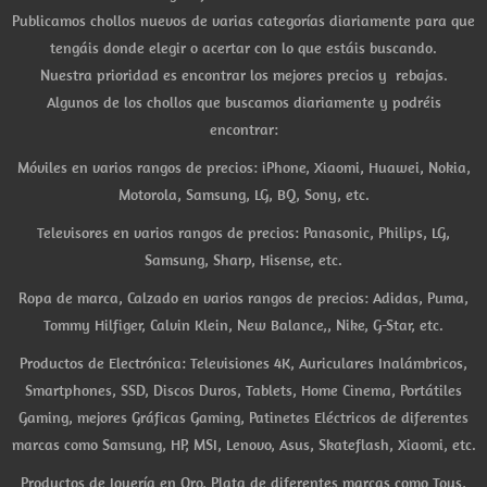
Publicamos chollos nuevos de varias categorías diariamente para que
tengáis donde elegir o acertar con lo que estáis buscando.
Nuestra prioridad es encontrar los mejores precios y rebajas.
Algunos de los chollos que buscamos diariamente y podréis
encontrar:
Móviles en varios rangos de precios: iPhone, Xiaomi, Huawei, Nokia,
Motorola, Samsung, LG, BQ, Sony, etc.
Televisores en varios rangos de precios: Panasonic, Philips, LG,
Samsung, Sharp, Hisense, etc.
Ropa de marca, Calzado en varios rangos de precios: Adidas, Puma,
Tommy Hilfiger, Calvin Klein, New Balance,, Nike, G-Star, etc.
Productos de Electrónica: Televisiones 4K, Auriculares Inalámbricos,
Smartphones, SSD, Discos Duros, Tablets, Home Cinema, Portátiles
Gaming, mejores Gráficas Gaming, Patinetes Eléctricos de diferentes
marcas como Samsung, HP, MSI, Lenovo, Asus, Skateflash, Xiaomi, etc.
Productos de Joyería en Oro, Plata de diferentes marcas como Tous,