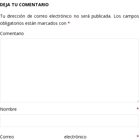
DEJA TU COMENTARIO
Hogar
Tu dirección de correo electrónico no será publicada.
Los campo
Informática
obligatorios están marcados con
*
Comentario
Listas
Moda
Multimedia
Telefonía
Stanley
Nombre
*
libros
Correo electrónico
*