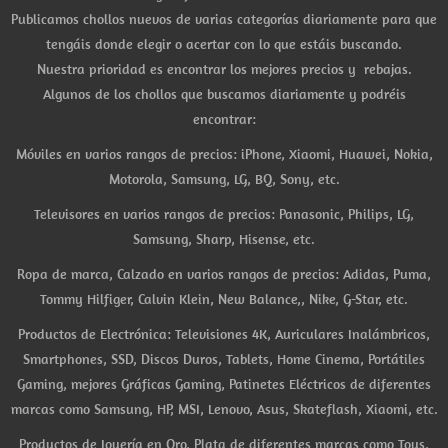
Publicamos chollos nuevos de varias categorías diariamente para que
tengáis donde elegir o acertar con lo que estáis buscando.
Nuestra prioridad es encontrar los mejores precios y rebajas.
Algunos de los chollos que buscamos diariamente y podréis
encontrar:
Móviles en varios rangos de precios: iPhone, Xiaomi, Huawei, Nokia,
Motorola, Samsung, LG, BQ, Sony, etc.
Televisores en varios rangos de precios: Panasonic, Philips, LG,
Samsung, Sharp, Hisense, etc.
Ropa de marca, Calzado en varios rangos de precios: Adidas, Puma,
Tommy Hilfiger, Calvin Klein, New Balance,, Nike, G-Star, etc.
Productos de Electrónica: Televisiones 4K, Auriculares Inalámbricos,
Smartphones, SSD, Discos Duros, Tablets, Home Cinema, Portátiles
Gaming, mejores Gráficas Gaming, Patinetes Eléctricos de diferentes
marcas como Samsung, HP, MSI, Lenovo, Asus, Skateflash, Xiaomi, etc.
Productos de Joyería en Oro, Plata de diferentes marcas como Tous,