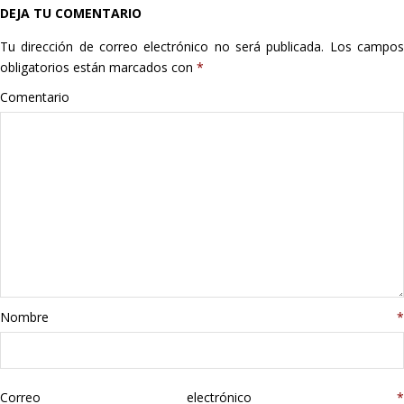
DEJA TU COMENTARIO
Hogar
Tu dirección de correo electrónico no será publicada.
Los campo
Informática
obligatorios están marcados con
*
Comentario
Listas
Moda
Multimedia
Telefonía
Stanley
Nombre
*
libros
Correo electrónico
*