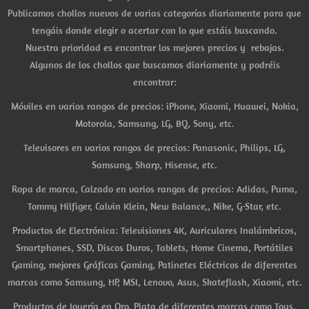
Publicamos chollos nuevos de varias categorías diariamente para que
tengáis donde elegir o acertar con lo que estáis buscando.
Nuestra prioridad es encontrar los mejores precios y rebajas.
Algunos de los chollos que buscamos diariamente y podréis
encontrar:
Móviles en varios rangos de precios: iPhone, Xiaomi, Huawei, Nokia,
Motorola, Samsung, LG, BQ, Sony, etc.
Televisores en varios rangos de precios: Panasonic, Philips, LG,
Samsung, Sharp, Hisense, etc.
Ropa de marca, Calzado en varios rangos de precios: Adidas, Puma,
Tommy Hilfiger, Calvin Klein, New Balance,, Nike, G-Star, etc.
Productos de Electrónica: Televisiones 4K, Auriculares Inalámbricos,
Smartphones, SSD, Discos Duros, Tablets, Home Cinema, Portátiles
Gaming, mejores Gráficas Gaming, Patinetes Eléctricos de diferentes
marcas como Samsung, HP, MSI, Lenovo, Asus, Skateflash, Xiaomi, etc.
Productos de Joyería en Oro, Plata de diferentes marcas como Tous,