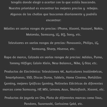
tengáis donde elegir o acertar con lo que estáis buscando.
Nuestra prioridad es encontrar los mejores precios y rebajas.
Algunos de los chollos que buscamos diariamente y podréis
encontrar:
Móviles en varios rangos de precios: iPhone, Xiaomi, Huawei, Nokia,
Motorola, Samsung, LG, BQ, Sony, etc.
Televisores en varios rangos de precios: Panasonic, Philips, LG,
Samsung, Sharp, Hisense, etc.
Ropa de marca, Calzado en varios rangos de precios: Adidas, Puma,
Tommy Hilfiger, Calvin Klein, New Balance,, Nike, G-Star, etc.
Productos de Electrónica: Televisiones 4K, Auriculares Inalámbricos,
Smartphones, SSD, Discos Duros, Tablets, Home Cinema, Portátiles
Gaming, mejores Gráficas Gaming, Patinetes Eléctricos de diferentes
marcas como Samsung, HP, MSI, Lenovo, Asus, Skateflash, Xiaomi, etc.
Productos de Joyería en Oro, Plata de diferentes marcas como Tous,
Pandora, Swarovski, Carissima Gold, etc.