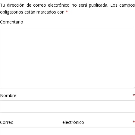
Tu dirección de correo electrónico no será publicada.
Los campo
Hogar
obligatorios están marcados con
*
Informática
Comentario
Listas
Moda
Multimedia
Telefonía
Nombre
*
Stanley
libros
Correo electrónico
*