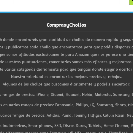
ComprasyChollos
b donde encontraréis gran cantidad de chollos de manera rápida y segu
s y publicamos cada chollo que encontramos para que podáis disponer d
ue somos afiliados exclusivamente para Amazon que nos parece una tiend
 de vuestras puntuaciones, comentarios somos más eficaces y mejoramos 
e varias categorías diariamente para que tengáis donde elegir o acertar
Nuestra prioridad es encontrar los mejores precios y rebajas.
Algunos de los chollos que buscamos diariamente y podréis encontrar:
s rangos de precios: iPhone, Xiaomi, Huawei, Nokia, Motorola, Samsung, L
es en varios rangos de precios: Panasonic, Philips, LG, Samsung, Sharp, His
arios rangos de precios: Adidas, Puma, Tommy Hilfiger, Calvin Klein, New 
res Inalámbricos, Smartphones, SSD, Discos Duros, Tablets, Home Cinema, P
 de diferentes marcas como Samsung, HP, MSI, Lenovo, Asus, Skateflash, X