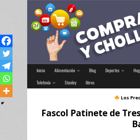
Inicio
Alimentación
Blog
Deportes
Hog
Telefonía
Stanley
libros
Los Prec
Fascol Patinete de Tre
B