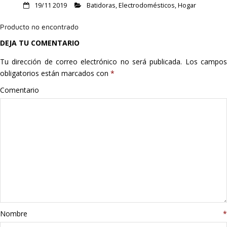
19/11 2019
Batidoras
,
Electrodomésticos
,
Hogar
Hogar
Producto no encontrado
Informática
DEJA TU COMENTARIO
Listas
Tu dirección de correo electrónico no será publicada.
Los campo
obligatorios están marcados con
*
Moda
Comentario
Multimedia
Telefonía
Stanley
libros
Nombre
*