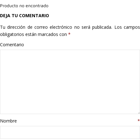
Producto no encontrado
Hogar
DEJA TU COMENTARIO
Informática
Tu dirección de correo electrónico no será publicada.
Los campo
obligatorios están marcados con
*
Listas
Comentario
Moda
Multimedia
Telefonía
Stanley
libros
Nombre
*