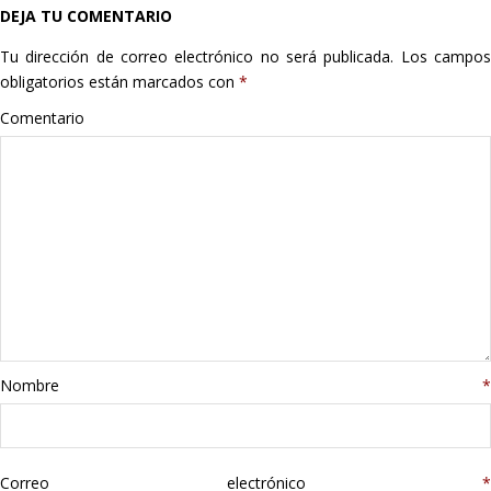
DEJA TU COMENTARIO
Hogar
Tu dirección de correo electrónico no será publicada.
Los campo
Informática
obligatorios están marcados con
*
Comentario
Listas
Moda
Multimedia
Telefonía
Stanley
Nombre
*
libros
Correo electrónico
*