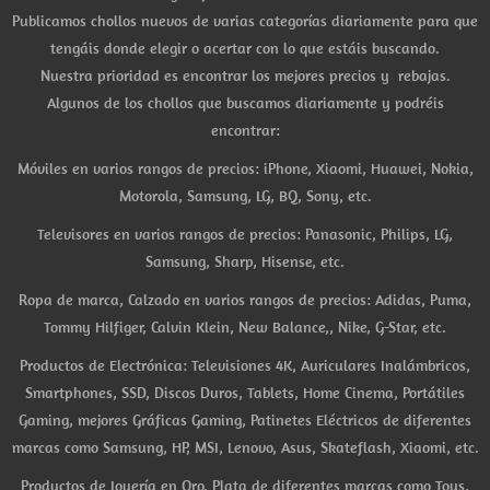
Publicamos chollos nuevos de varias categorías diariamente para que
tengáis donde elegir o acertar con lo que estáis buscando.
Nuestra prioridad es encontrar los mejores precios y rebajas.
Algunos de los chollos que buscamos diariamente y podréis
encontrar:
Móviles en varios rangos de precios: iPhone, Xiaomi, Huawei, Nokia,
Motorola, Samsung, LG, BQ, Sony, etc.
Televisores en varios rangos de precios: Panasonic, Philips, LG,
Samsung, Sharp, Hisense, etc.
Ropa de marca, Calzado en varios rangos de precios: Adidas, Puma,
Tommy Hilfiger, Calvin Klein, New Balance,, Nike, G-Star, etc.
Productos de Electrónica: Televisiones 4K, Auriculares Inalámbricos,
Smartphones, SSD, Discos Duros, Tablets, Home Cinema, Portátiles
Gaming, mejores Gráficas Gaming, Patinetes Eléctricos de diferentes
marcas como Samsung, HP, MSI, Lenovo, Asus, Skateflash, Xiaomi, etc.
Productos de Joyería en Oro, Plata de diferentes marcas como Tous,