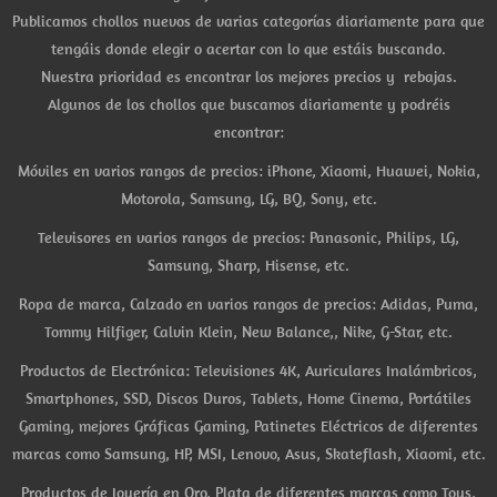
Publicamos chollos nuevos de varias categorías diariamente para que
tengáis donde elegir o acertar con lo que estáis buscando.
Nuestra prioridad es encontrar los mejores precios y rebajas.
Algunos de los chollos que buscamos diariamente y podréis
encontrar:
Móviles en varios rangos de precios: iPhone, Xiaomi, Huawei, Nokia,
Motorola, Samsung, LG, BQ, Sony, etc.
Televisores en varios rangos de precios: Panasonic, Philips, LG,
Samsung, Sharp, Hisense, etc.
Ropa de marca, Calzado en varios rangos de precios: Adidas, Puma,
Tommy Hilfiger, Calvin Klein, New Balance,, Nike, G-Star, etc.
Productos de Electrónica: Televisiones 4K, Auriculares Inalámbricos,
Smartphones, SSD, Discos Duros, Tablets, Home Cinema, Portátiles
Gaming, mejores Gráficas Gaming, Patinetes Eléctricos de diferentes
marcas como Samsung, HP, MSI, Lenovo, Asus, Skateflash, Xiaomi, etc.
Productos de Joyería en Oro, Plata de diferentes marcas como Tous,