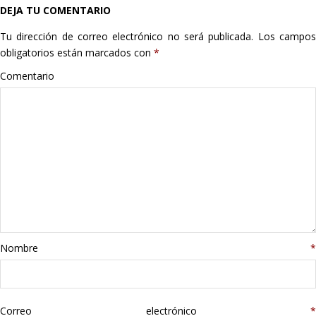
DEJA TU COMENTARIO
Hogar
Tu dirección de correo electrónico no será publicada.
Los campo
Informática
obligatorios están marcados con
*
Comentario
Listas
Moda
Multimedia
Telefonía
Stanley
Nombre
*
libros
Correo electrónico
*