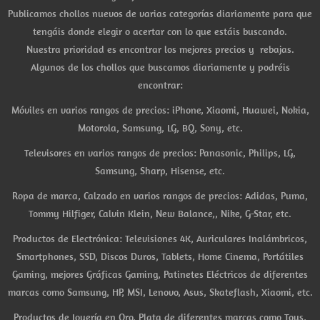
Publicamos chollos nuevos de varias categorías diariamente para que
tengáis donde elegir o acertar con lo que estáis buscando.
Nuestra prioridad es encontrar los mejores precios y rebajas.
Algunos de los chollos que buscamos diariamente y podréis
encontrar:
Móviles en varios rangos de precios: iPhone, Xiaomi, Huawei, Nokia,
Motorola, Samsung, LG, BQ, Sony, etc.
Televisores en varios rangos de precios: Panasonic, Philips, LG,
Samsung, Sharp, Hisense, etc.
Ropa de marca, Calzado en varios rangos de precios: Adidas, Puma,
Tommy Hilfiger, Calvin Klein, New Balance,, Nike, G-Star, etc.
Productos de Electrónica: Televisiones 4K, Auriculares Inalámbricos,
Smartphones, SSD, Discos Duros, Tablets, Home Cinema, Portátiles
Gaming, mejores Gráficas Gaming, Patinetes Eléctricos de diferentes
marcas como Samsung, HP, MSI, Lenovo, Asus, Skateflash, Xiaomi, etc.
Productos de Joyería en Oro, Plata de diferentes marcas como Tous,