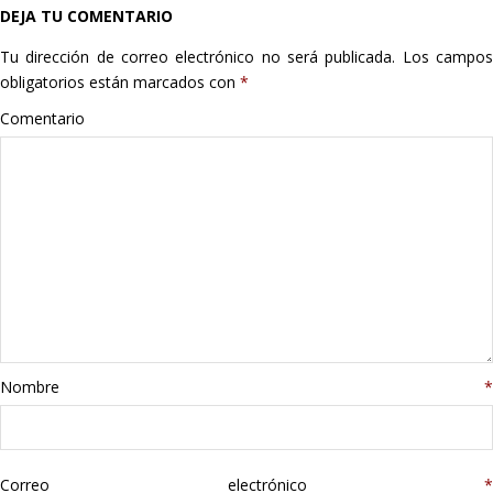
DEJA TU COMENTARIO
Hogar
Tu dirección de correo electrónico no será publicada.
Los campo
Informática
obligatorios están marcados con
*
Comentario
Listas
Moda
Multimedia
Telefonía
Stanley
Nombre
*
libros
Correo electrónico
*