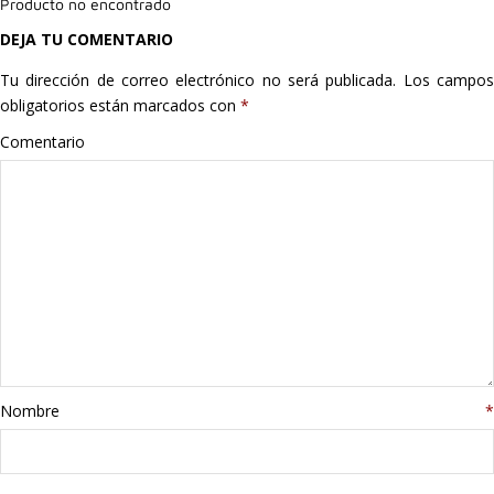
Producto no encontrado
Hogar
DEJA TU COMENTARIO
Informática
Tu dirección de correo electrónico no será publicada.
Los campo
obligatorios están marcados con
*
Listas
Comentario
Moda
Multimedia
Telefonía
Stanley
libros
Nombre
*