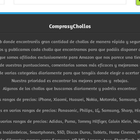
ComprasyChollos
b donde encontraréis gran cantidad de chollos de manera rápida y segu
s y publicamos cada chollo que encontramos para que podáis disponer d
ue somos afiliados exclusivamente para Amazon que nos parece una tiend
 de vuestras puntuaciones, comentarios somos más eficaces y mejoramos 
e varias categorías diariamente para que tengáis donde elegir o acertar
Nuestra prioridad es encontrar los mejores precios y rebajas.
Algunos de los chollos que buscamos diariamente y podréis encontrar:
s rangos de precios: iPhone, Xiaomi, Huawei, Nokia, Motorola, Samsung, L
es en varios rangos de precios: Panasonic, Philips, LG, Samsung, Sharp, His
arios rangos de precios: Adidas, Puma, Tommy Hilfiger, Calvin Klein, New 
res Inalámbricos, Smartphones, SSD, Discos Duros, Tablets, Home Cinema, P
 de diferentes marcas como Samsung, HP, MSI, Lenovo, Asus, Skateflash, X