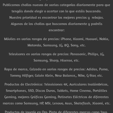
Publicamos chollos nuevos de varias categorías diariamente para que
tengáis donde elegir o acertar con lo que estáis buscando.
Nuestra prioridad es encontrar los mejores precios y rebajas.
Algunos de los chollos que buscamos diariamente y podréis
encontrar:
Móviles en varios rangos de precios: iPhone, Xiaomi, Huawei, Nokia,
Motorola, Samsung, LG, BQ, Sony, etc.
Televisores en varios rangos de precios: Panasonic, Philips, LG,
Samsung, Sharp, Hisense, etc.
Ropa de marca, Calzado en varios rangos de precios: Adidas, Puma,
Tommy Hilfiger, Calvin Klein, New Balance,, Nike, G-Star, etc.
Productos de Electrónica: Televisiones 4K, Auriculares Inalámbricos,
Smartphones, SSD, Discos Duros, Tablets, Home Cinema, Portátiles
Gaming, mejores Gráficas Gaming, Patinetes Eléctricos de diferentes
marcas como Samsung, HP, MSI, Lenovo, Asus, Skateflash, Xiaomi, etc.
Productos de Joyería en Oro, Plata de diferentes marcas como Tous,