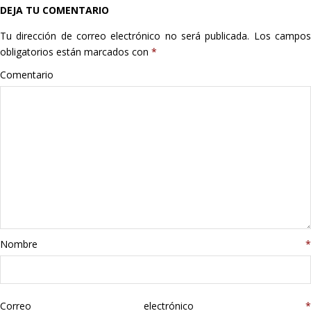
DEJA TU COMENTARIO
Hogar
Tu dirección de correo electrónico no será publicada.
Los campo
Informática
obligatorios están marcados con
*
Comentario
Listas
Moda
Multimedia
Telefonía
Stanley
Nombre
*
libros
Correo electrónico
*