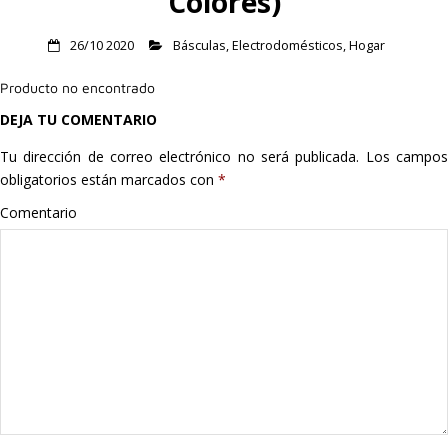
Colores)
Hogar
26/10 2020
Básculas
,
Electrodomésticos
,
Hogar
Informática
Producto no encontrado
DEJA TU COMENTARIO
Listas
Tu dirección de correo electrónico no será publicada.
Los campo
Moda
obligatorios están marcados con
*
Comentario
Multimedia
Telefonía
Stanley
libros