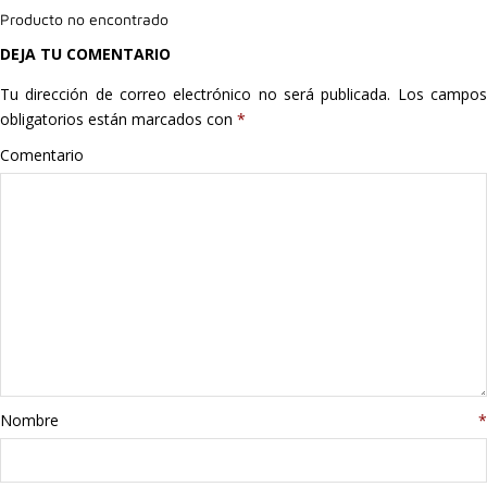
Producto no encontrado
Hogar
DEJA TU COMENTARIO
Informática
Tu dirección de correo electrónico no será publicada.
Los campo
obligatorios están marcados con
*
Listas
Comentario
Moda
Multimedia
Telefonía
Stanley
libros
Nombre
*