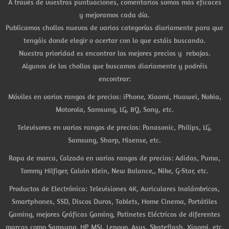
A través de vuestras puntuaciones, comentarios somos más eficaces
y mejoramos cada día.
Publicamos chollos nuevos de varias categorías diariamente para que
tengáis donde elegir o acertar con lo que estáis buscando.
Nuestra prioridad es encontrar los mejores precios y rebajas.
Algunos de los chollos que buscamos diariamente y podréis
encontrar:
Móviles en varios rangos de precios: iPhone, Xiaomi, Huawei, Nokia,
Motorola, Samsung, LG, BQ, Sony, etc.
Televisores en varios rangos de precios: Panasonic, Philips, LG,
Samsung, Sharp, Hisense, etc.
Ropa de marca, Calzado en varios rangos de precios: Adidas, Puma,
Tommy Hilfiger, Calvin Klein, New Balance,, Nike, G-Star, etc.
Productos de Electrónica: Televisiones 4K, Auriculares Inalámbricos,
Smartphones, SSD, Discos Duros, Tablets, Home Cinema, Portátiles
Gaming, mejores Gráficas Gaming, Patinetes Eléctricos de diferentes
marcas como Samsung, HP, MSI, Lenovo, Asus, Skateflash, Xiaomi, etc.