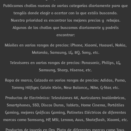
Publicamos chollos nuevos de varias categorías diariamente para que
tengáis donde elegir o acertar con lo que estáis buscando.
Nuestra prioridad es encontrar los mejores precios y rebajas.
Algunos de los chollos que buscamos diariamente y podréis
encontrar:
Móviles en varios rangos de precios: iPhone, Xiaomi, Huawei, Nokia,
Motorola, Samsung, LG, BQ, Sony, etc.
Televisores en varios rangos de precios: Panasonic, Philips, LG,
Samsung, Sharp, Hisense, etc.
Ropa de marca, Calzado en varios rangos de precios: Adidas, Puma,
Tommy Hilfiger, Calvin Klein, New Balance,, Nike, G-Star, etc.
Productos de Electrónica: Televisiones 4K, Auriculares Inalámbricos,
Smartphones, SSD, Discos Duros, Tablets, Home Cinema, Portátiles
Gaming, mejores Gráficas Gaming, Patinetes Eléctricos de diferentes
marcas como Samsung, HP, MSI, Lenovo, Asus, Skateflash, Xiaomi, etc.
Productos de Joyería en Oro, Plata de diferentes marcas como Tous,