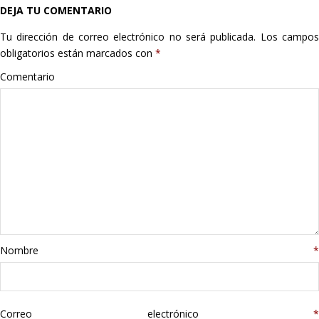
DEJA TU COMENTARIO
Hogar
Tu dirección de correo electrónico no será publicada.
Los campo
Informática
obligatorios están marcados con
*
Comentario
Listas
Moda
Multimedia
Telefonía
Stanley
Nombre
*
libros
Correo electrónico
*