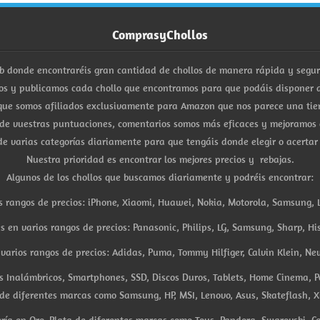
ComprasyChollos
b donde encontraréis gran cantidad de chollos de manera rápida y segu
s y publicamos cada chollo que encontramos para que podáis disponer d
ue somos afiliados exclusivamente para Amazon que nos parece una tiend
 de vuestras puntuaciones, comentarios somos más eficaces y mejoramos 
e varias categorías diariamente para que tengáis donde elegir o acertar
Nuestra prioridad es encontrar los mejores precios y rebajas.
Algunos de los chollos que buscamos diariamente y podréis encontrar:
s rangos de precios: iPhone, Xiaomi, Huawei, Nokia, Motorola, Samsung, L
es en varios rangos de precios: Panasonic, Philips, LG, Samsung, Sharp, His
arios rangos de precios: Adidas, Puma, Tommy Hilfiger, Calvin Klein, New 
res Inalámbricos, Smartphones, SSD, Discos Duros, Tablets, Home Cinema, P
 de diferentes marcas como Samsung, HP, MSI, Lenovo, Asus, Skateflash, X
ría en Oro, Plata de diferentes marcas como Tous, Pandora, Swarovski, Ca