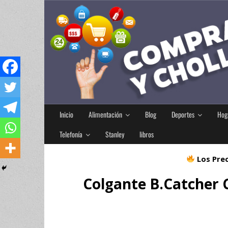
Inicio
Alimentación
Blog
Deportes
Hog
Telefonía
Stanley
libros
Los Prec
Colgante B.Catcher 