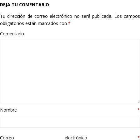
DEJA TU COMENTARIO
Hogar
Tu dirección de correo electrónico no será publicada.
Los campo
Informática
obligatorios están marcados con
*
Comentario
Listas
Moda
Multimedia
Telefonía
Stanley
Nombre
*
libros
Correo electrónico
*