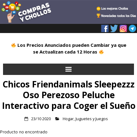
Los Precios Anunciados pueden Cambiar ya que
se Actualizan cada 12 Horas
Chicos Friendanimals Sleepezzz
Inicio
Oso Perezoso Peluche
Alimentación
Interactivo para Coger el Sueño
Blog
23/10 2020
Hogar
,
Juguetes y Juegos
Deportes
Producto no encontrado