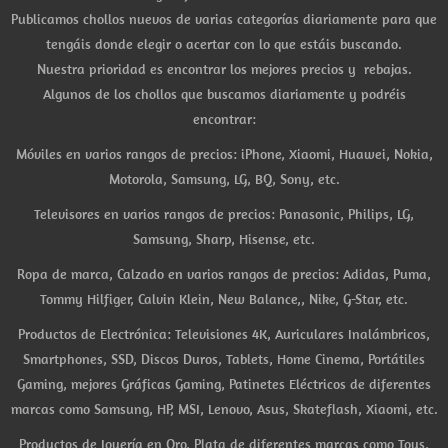
Publicamos chollos nuevos de varias categorías diariamente para que
tengáis donde elegir o acertar con lo que estáis buscando.
Nuestra prioridad es encontrar los mejores precios y rebajas.
Algunos de los chollos que buscamos diariamente y podréis
encontrar:
Móviles en varios rangos de precios: iPhone, Xiaomi, Huawei, Nokia,
Motorola, Samsung, LG, BQ, Sony, etc.
Televisores en varios rangos de precios: Panasonic, Philips, LG,
Samsung, Sharp, Hisense, etc.
Ropa de marca, Calzado en varios rangos de precios: Adidas, Puma,
Tommy Hilfiger, Calvin Klein, New Balance,, Nike, G-Star, etc.
Productos de Electrónica: Televisiones 4K, Auriculares Inalámbricos,
Smartphones, SSD, Discos Duros, Tablets, Home Cinema, Portátiles
Gaming, mejores Gráficas Gaming, Patinetes Eléctricos de diferentes
marcas como Samsung, HP, MSI, Lenovo, Asus, Skateflash, Xiaomi, etc.
Productos de Joyería en Oro, Plata de diferentes marcas como Tous,