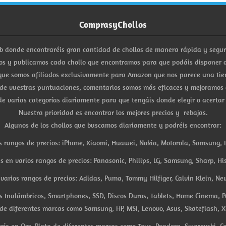
ComprasyChollos
b donde encontraréis gran cantidad de chollos de manera rápida y segu
s y publicamos cada chollo que encontramos para que podáis disponer d
ue somos afiliados exclusivamente para Amazon que nos parece una tiend
 de vuestras puntuaciones, comentarios somos más eficaces y mejoramos 
e varias categorías diariamente para que tengáis donde elegir o acertar
Nuestra prioridad es encontrar los mejores precios y rebajas.
Algunos de los chollos que buscamos diariamente y podréis encontrar:
s rangos de precios: iPhone, Xiaomi, Huawei, Nokia, Motorola, Samsung, L
es en varios rangos de precios: Panasonic, Philips, LG, Samsung, Sharp, His
arios rangos de precios: Adidas, Puma, Tommy Hilfiger, Calvin Klein, New 
res Inalámbricos, Smartphones, SSD, Discos Duros, Tablets, Home Cinema, P
 de diferentes marcas como Samsung, HP, MSI, Lenovo, Asus, Skateflash, X
ría en Oro, Plata de diferentes marcas como Tous, Pandora, Swarovski, Ca