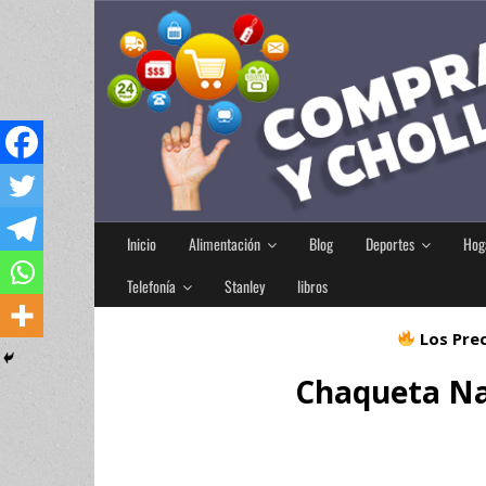
Inicio
Alimentación
Blog
Deportes
Hog
Telefonía
Stanley
libros
Los Prec
Chaqueta Nap