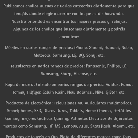
Publicamos chollos nuevos de varias categorías diariamente para que
tengáis donde elegir o acertar con lo que estáis buscando.
Nuestra prioridad es encontrar los mejores precios y rebajas.
Algunos de los chollos que buscamos diariamente y podréis
encontrar:
Móviles en varios rangos de precios: iPhone, Xiaomi, Huawei, Nokia,
Motorola, Samsung, LG, BQ, Sony, etc.
Televisores en varios rangos de precios: Panasonic, Philips, LG,
Samsung, Sharp, Hisense, etc.
Ropa de marca, Calzado en varios rangos de precios: Adidas, Puma,
Tommy Hilfiger, Calvin Klein, New Balance,, Nike, G-Star, etc.
Productos de Electrónica: Televisiones 4K, Auriculares Inalámbricos,
Smartphones, SSD, Discos Duros, Tablets, Home Cinema, Portátiles
Gaming, mejores Gráficas Gaming, Patinetes Eléctricos de diferentes
marcas como Samsung, HP, MSI, Lenovo, Asus, Skateflash, Xiaomi, etc.
Productos de Joyería en Oro, Plata de diferentes marcas como Tous,