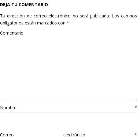
DEJA TU COMENTARIO
Hogar
Tu dirección de correo electrónico no será publicada.
Los campo
Informática
obligatorios están marcados con
*
Comentario
Listas
Moda
Multimedia
Telefonía
Stanley
Nombre
*
libros
Correo electrónico
*