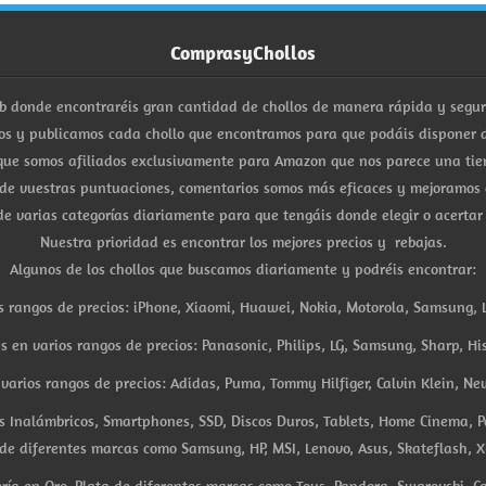
ComprasyChollos
b donde encontraréis gran cantidad de chollos de manera rápida y segu
s y publicamos cada chollo que encontramos para que podáis disponer d
ue somos afiliados exclusivamente para Amazon que nos parece una tiend
 de vuestras puntuaciones, comentarios somos más eficaces y mejoramos 
e varias categorías diariamente para que tengáis donde elegir o acertar
Nuestra prioridad es encontrar los mejores precios y rebajas.
Algunos de los chollos que buscamos diariamente y podréis encontrar:
s rangos de precios: iPhone, Xiaomi, Huawei, Nokia, Motorola, Samsung, L
es en varios rangos de precios: Panasonic, Philips, LG, Samsung, Sharp, His
arios rangos de precios: Adidas, Puma, Tommy Hilfiger, Calvin Klein, New 
res Inalámbricos, Smartphones, SSD, Discos Duros, Tablets, Home Cinema, P
 de diferentes marcas como Samsung, HP, MSI, Lenovo, Asus, Skateflash, X
ría en Oro, Plata de diferentes marcas como Tous, Pandora, Swarovski, Ca