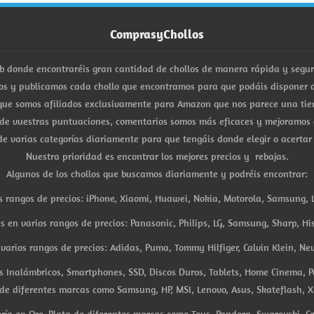
ComprasyChollos
b donde encontraréis gran cantidad de chollos de manera rápida y segu
s y publicamos cada chollo que encontramos para que podáis disponer d
ue somos afiliados exclusivamente para Amazon que nos parece una tiend
 de vuestras puntuaciones, comentarios somos más eficaces y mejoramos 
e varias categorías diariamente para que tengáis donde elegir o acertar
Nuestra prioridad es encontrar los mejores precios y rebajas.
Algunos de los chollos que buscamos diariamente y podréis encontrar:
s rangos de precios: iPhone, Xiaomi, Huawei, Nokia, Motorola, Samsung, L
es en varios rangos de precios: Panasonic, Philips, LG, Samsung, Sharp, His
arios rangos de precios: Adidas, Puma, Tommy Hilfiger, Calvin Klein, New 
res Inalámbricos, Smartphones, SSD, Discos Duros, Tablets, Home Cinema, P
 de diferentes marcas como Samsung, HP, MSI, Lenovo, Asus, Skateflash, X
ría en Oro, Plata de diferentes marcas como Tous, Pandora, Swarovski, Ca