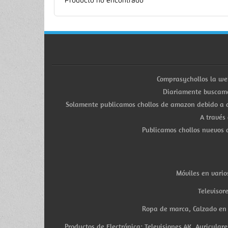
Comprasychollos la we
Diariamente buscamo
Solamente publicamos chollos de amazon debido a q
A través
Publicamos chollos nuevos d
Móviles en vario
Televisor
Ropa de marca, Calzado en v
Productos de Electrónica: Televisiones 4K, Auricula