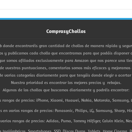
ComprasyChollos
b donde encontraréis gran cantidad de chollos de manera rápida y segu
s y publicamos cada chollo que encontramos para que podáis disponer d
ue somos afiliados exclusivamente para Amazon que nos parece una tiend
 de vuestras puntuaciones, comentarios somos más eficaces y mejoramos 
e varias categorías diariamente para que tengáis donde elegir o acertar
Nuestra prioridad es encontrar los mejores precios y rebajas.
Algunos de los chollos que buscamos diariamente y podréis encontrar:
s rangos de precios: iPhone, Xiaomi, Huawei, Nokia, Motorola, Samsung, L
es en varios rangos de precios: Panasonic, Philips, LG, Samsung, Sharp, His
arios rangos de precios: Adidas, Puma, Tommy Hilfiger, Calvin Klein, New 
res Inalámbricos, Smartphones, SSD, Discos Duros, Tablets, Home Cinema, P