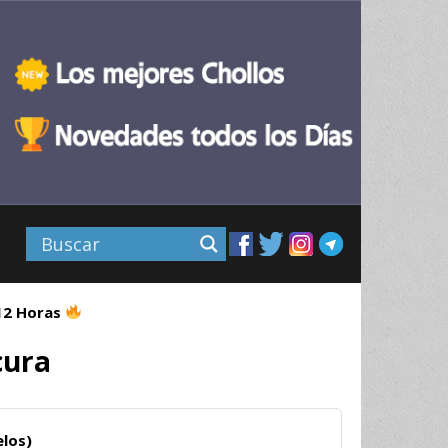
 12 Horas
cura
elos)