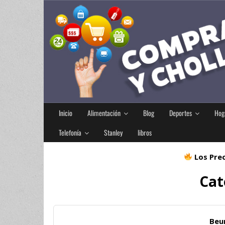
Inicio
Alimentación
Blog
Deportes
Hog
Telefonía
Stanley
libros
Los Prec
Cat
Beur