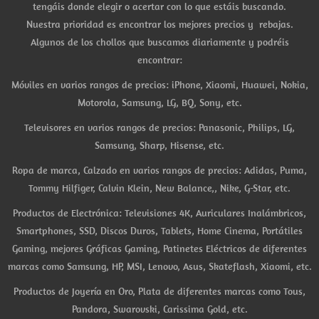
tengáis donde elegir o acertar con lo que estáis buscando.
Nuestra prioridad es encontrar los mejores precios y rebajas.
Algunos de los chollos que buscamos diariamente y podréis
encontrar:
Móviles en varios rangos de precios: iPhone, Xiaomi, Huawei, Nokia,
Motorola, Samsung, LG, BQ, Sony, etc.
Televisores en varios rangos de precios: Panasonic, Philips, LG,
Samsung, Sharp, Hisense, etc.
Ropa de marca, Calzado en varios rangos de precios: Adidas, Puma,
Tommy Hilfiger, Calvin Klein, New Balance,, Nike, G-Star, etc.
Productos de Electrónica: Televisiones 4K, Auriculares Inalámbricos,
Smartphones, SSD, Discos Duros, Tablets, Home Cinema, Portátiles
Gaming, mejores Gráficas Gaming, Patinetes Eléctricos de diferentes
marcas como Samsung, HP, MSI, Lenovo, Asus, Skateflash, Xiaomi, etc.
Productos de Joyería en Oro, Plata de diferentes marcas como Tous,
Pandora, Swarovski, Carissima Gold, etc.