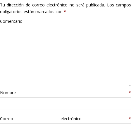
Tu dirección de correo electrónico no será publicada.
Los campo
Hogar
obligatorios están marcados con
*
Informática
Comentario
Listas
Moda
Multimedia
Telefonía
Nombre
*
Stanley
libros
Correo electrónico
*