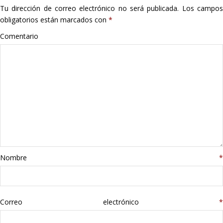
Tu dirección de correo electrónico no será publicada.
Los campo
Hogar
obligatorios están marcados con
*
Informática
Comentario
Listas
Moda
Multimedia
Telefonía
Nombre
*
Stanley
libros
Correo electrónico
*