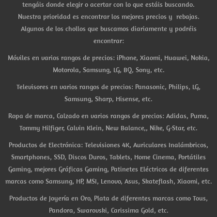
tengáis donde elegir o acertar con lo que estáis buscando.
Nuestra prioridad es encontrar los mejores precios y rebajas.
Algunos de los chollos que buscamos diariamente y podréis
encontrar:
Móviles en varios rangos de precios: iPhone, Xiaomi, Huawei, Nokia,
Motorola, Samsung, LG, BQ, Sony, etc.
Televisores en varios rangos de precios: Panasonic, Philips, LG,
Samsung, Sharp, Hisense, etc.
Ropa de marca, Calzado en varios rangos de precios: Adidas, Puma,
Tommy Hilfiger, Calvin Klein, New Balance,, Nike, G-Star, etc.
Productos de Electrónica: Televisiones 4K, Auriculares Inalámbricos,
Smartphones, SSD, Discos Duros, Tablets, Home Cinema, Portátiles
Gaming, mejores Gráficas Gaming, Patinetes Eléctricos de diferentes
marcas como Samsung, HP, MSI, Lenovo, Asus, Skateflash, Xiaomi, etc.
Productos de Joyería en Oro, Plata de diferentes marcas como Tous,
Pandora, Swarovski, Carissima Gold, etc.