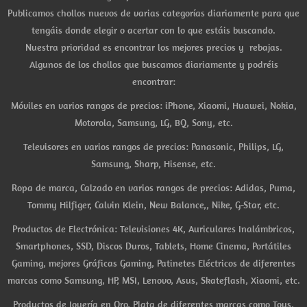
Publicamos chollos nuevos de varias categorías diariamente para que
tengáis donde elegir o acertar con lo que estáis buscando.
Nuestra prioridad es encontrar los mejores precios y rebajas.
Algunos de los chollos que buscamos diariamente y podréis
encontrar:
Móviles en varios rangos de precios: iPhone, Xiaomi, Huawei, Nokia,
Motorola, Samsung, LG, BQ, Sony, etc.
Televisores en varios rangos de precios: Panasonic, Philips, LG,
Samsung, Sharp, Hisense, etc.
Ropa de marca, Calzado en varios rangos de precios: Adidas, Puma,
Tommy Hilfiger, Calvin Klein, New Balance,, Nike, G-Star, etc.
Productos de Electrónica: Televisiones 4K, Auriculares Inalámbricos,
Smartphones, SSD, Discos Duros, Tablets, Home Cinema, Portátiles
Gaming, mejores Gráficas Gaming, Patinetes Eléctricos de diferentes
marcas como Samsung, HP, MSI, Lenovo, Asus, Skateflash, Xiaomi, etc.
Productos de Joyería en Oro, Plata de diferentes marcas como Tous,