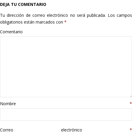
DEJA TU COMENTARIO
Hogar
Tu dirección de correo electrónico no será publicada.
Los campo
Informática
obligatorios están marcados con
*
Comentario
Listas
Moda
Multimedia
Telefonía
Stanley
Nombre
*
libros
Correo electrónico
*