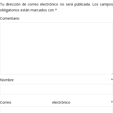
Tu dirección de correo electrónico no será publicada.
Los campo
Hogar
obligatorios están marcados con
*
Informática
Comentario
Listas
Moda
Multimedia
Telefonía
Nombre
*
Stanley
libros
Correo electrónico
*