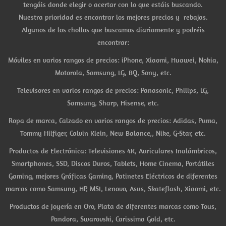
tengáis donde elegir o acertar con lo que estáis buscando.
Nuestra prioridad es encontrar los mejores precios y rebajas.
Algunos de los chollos que buscamos diariamente y podréis
encontrar:
Móviles en varios rangos de precios: iPhone, Xiaomi, Huawei, Nokia,
Motorola, Samsung, LG, BQ, Sony, etc.
Televisores en varios rangos de precios: Panasonic, Philips, LG,
Samsung, Sharp, Hisense, etc.
Ropa de marca, Calzado en varios rangos de precios: Adidas, Puma,
Tommy Hilfiger, Calvin Klein, New Balance,, Nike, G-Star, etc.
Productos de Electrónica: Televisiones 4K, Auriculares Inalámbricos,
Smartphones, SSD, Discos Duros, Tablets, Home Cinema, Portátiles
Gaming, mejores Gráficas Gaming, Patinetes Eléctricos de diferentes
marcas como Samsung, HP, MSI, Lenovo, Asus, Skateflash, Xiaomi, etc.
Productos de Joyería en Oro, Plata de diferentes marcas como Tous,
Pandora, Swarovski, Carissima Gold, etc.