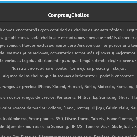
ComprasyChollos
b donde encontraréis gran cantidad de chollos de manera rápida y segu
s y publicamos cada chollo que encontramos para que podáis disponer d
ue somos afiliados exclusivamente para Amazon que nos parece una tiend
 de vuestras puntuaciones, comentarios somos más eficaces y mejoramos 
e varias categorías diariamente para que tengáis donde elegir o acertar
Nuestra prioridad es encontrar los mejores precios y rebajas.
Algunos de los chollos que buscamos diariamente y podréis encontrar:
s rangos de precios: iPhone, Xiaomi, Huawei, Nokia, Motorola, Samsung, L
es en varios rangos de precios: Panasonic, Philips, LG, Samsung, Sharp, His
arios rangos de precios: Adidas, Puma, Tommy Hilfiger, Calvin Klein, New 
res Inalámbricos, Smartphones, SSD, Discos Duros, Tablets, Home Cinema, P
 de diferentes marcas como Samsung, HP, MSI, Lenovo, Asus, Skateflash, X
ría en Oro, Plata de diferentes marcas como Tous, Pandora, Swarovski, Ca