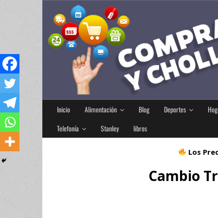
Inicio
Alimentación
Blog
Deportes
Hog
Telefonía
Stanley
libros
Los Prec
Cambio Tr