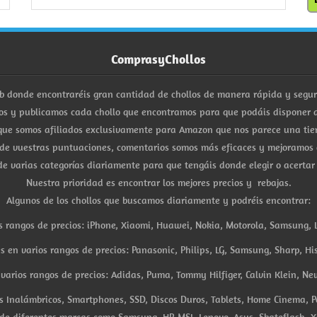
ComprasyChollos
b donde encontraréis gran cantidad de chollos de manera rápida y segu
s y publicamos cada chollo que encontramos para que podáis disponer d
ue somos afiliados exclusivamente para Amazon que nos parece una tiend
 de vuestras puntuaciones, comentarios somos más eficaces y mejoramos 
e varias categorías diariamente para que tengáis donde elegir o acertar
Nuestra prioridad es encontrar los mejores precios y rebajas.
Algunos de los chollos que buscamos diariamente y podréis encontrar:
s rangos de precios: iPhone, Xiaomi, Huawei, Nokia, Motorola, Samsung, L
es en varios rangos de precios: Panasonic, Philips, LG, Samsung, Sharp, His
arios rangos de precios: Adidas, Puma, Tommy Hilfiger, Calvin Klein, New 
res Inalámbricos, Smartphones, SSD, Discos Duros, Tablets, Home Cinema, P
 de diferentes marcas como Samsung, HP, MSI, Lenovo, Asus, Skateflash, X