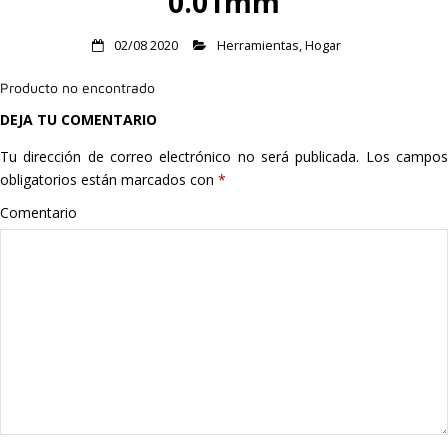
0.01mm
Hogar
02/08 2020
Herramientas
,
Hogar
Informática
Producto no encontrado
DEJA TU COMENTARIO
Listas
Tu dirección de correo electrónico no será publicada.
Los campo
Moda
obligatorios están marcados con
*
Comentario
Multimedia
Telefonía
Stanley
libros