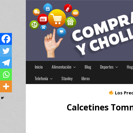
Inicio
Alimentación
Blog
Deportes
Hog
Telefonía
Stanley
libros
Los Prec
Calcetines Tomm