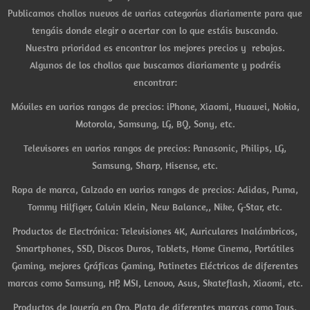
Publicamos chollos nuevos de varias categorías diariamente para que
tengáis donde elegir o acertar con lo que estáis buscando.
Nuestra prioridad es encontrar los mejores precios y rebajas.
Algunos de los chollos que buscamos diariamente y podréis
encontrar:
Móviles en varios rangos de precios: iPhone, Xiaomi, Huawei, Nokia,
Motorola, Samsung, LG, BQ, Sony, etc.
Televisores en varios rangos de precios: Panasonic, Philips, LG,
Samsung, Sharp, Hisense, etc.
Ropa de marca, Calzado en varios rangos de precios: Adidas, Puma,
Tommy Hilfiger, Calvin Klein, New Balance,, Nike, G-Star, etc.
Productos de Electrónica: Televisiones 4K, Auriculares Inalámbricos,
Smartphones, SSD, Discos Duros, Tablets, Home Cinema, Portátiles
Gaming, mejores Gráficas Gaming, Patinetes Eléctricos de diferentes
marcas como Samsung, HP, MSI, Lenovo, Asus, Skateflash, Xiaomi, etc.
Productos de Joyería en Oro, Plata de diferentes marcas como Tous,