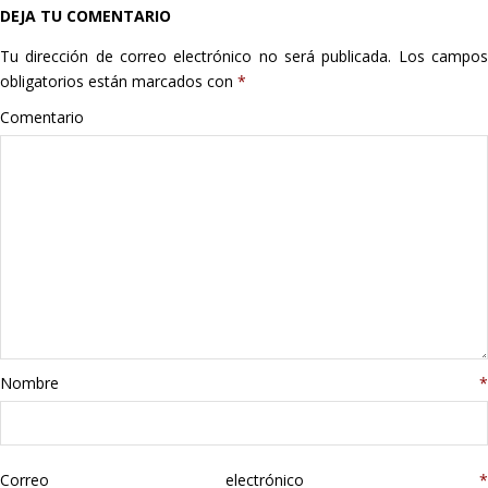
DEJA TU COMENTARIO
Hogar
Tu dirección de correo electrónico no será publicada.
Los campo
Informática
obligatorios están marcados con
*
Comentario
Listas
Moda
Multimedia
Telefonía
Stanley
Nombre
*
libros
Correo electrónico
*