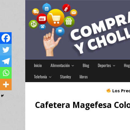
Inicio
Alimentación
Blog
Deportes
Hog
Telefonía
Stanley
libros
Los Prec
Cafetera Magefesa Colo