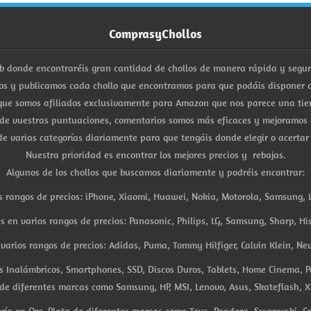
ComprasyChollos
b donde encontraréis gran cantidad de chollos de manera rápida y segu
s y publicamos cada chollo que encontramos para que podáis disponer d
ue somos afiliados exclusivamente para Amazon que nos parece una tiend
 de vuestras puntuaciones, comentarios somos más eficaces y mejoramos 
e varias categorías diariamente para que tengáis donde elegir o acertar
Nuestra prioridad es encontrar los mejores precios y rebajas.
Algunos de los chollos que buscamos diariamente y podréis encontrar:
s rangos de precios: iPhone, Xiaomi, Huawei, Nokia, Motorola, Samsung, L
es en varios rangos de precios: Panasonic, Philips, LG, Samsung, Sharp, His
arios rangos de precios: Adidas, Puma, Tommy Hilfiger, Calvin Klein, New 
res Inalámbricos, Smartphones, SSD, Discos Duros, Tablets, Home Cinema, P
 de diferentes marcas como Samsung, HP, MSI, Lenovo, Asus, Skateflash, X
ría en Oro, Plata de diferentes marcas como Tous, Pandora, Swarovski, Ca