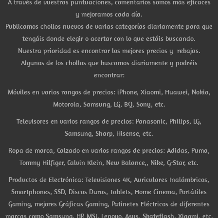
A través de vuestras puntuaciones, comentarios somos más eficaces
y mejoramos cada día.
Publicamos chollos nuevos de varias categorías diariamente para que
tengáis donde elegir o acertar con lo que estáis buscando.
Nuestra prioridad es encontrar los mejores precios y rebajas.
Algunos de los chollos que buscamos diariamente y podréis
encontrar:
Móviles en varios rangos de precios: iPhone, Xiaomi, Huawei, Nokia,
Motorola, Samsung, LG, BQ, Sony, etc.
Televisores en varios rangos de precios: Panasonic, Philips, LG,
Samsung, Sharp, Hisense, etc.
Ropa de marca, Calzado en varios rangos de precios: Adidas, Puma,
Tommy Hilfiger, Calvin Klein, New Balance,, Nike, G-Star, etc.
Productos de Electrónica: Televisiones 4K, Auriculares Inalámbricos,
Smartphones, SSD, Discos Duros, Tablets, Home Cinema, Portátiles
Gaming, mejores Gráficas Gaming, Patinetes Eléctricos de diferentes
marcas como Samsung, HP, MSI, Lenovo, Asus, Skateflash, Xiaomi, etc.