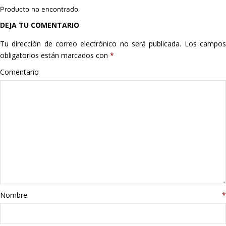
Producto no encontrado
Hogar
DEJA TU COMENTARIO
Informática
Tu dirección de correo electrónico no será publicada.
Los campo
obligatorios están marcados con
*
Listas
Comentario
Moda
Multimedia
Telefonía
Stanley
libros
Nombre
*