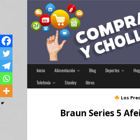
Inicio
Alimentación
Blog
Deportes
Hog
Telefonía
Stanley
libros
Los Prec
Braun Series 5 Afe