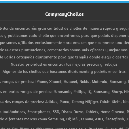
ComprasyChollos
b donde encontraréis gran cantidad de chollos de manera rápida y segu
s y publicamos cada chollo que encontramos para que podáis disponer d
ue somos afiliados exclusivamente para Amazon que nos parece una tiend
 de vuestras puntuaciones, comentarios somos más eficaces y mejoramos 
e varias categorías diariamente para que tengáis donde elegir o acertar
Nuestra prioridad es encontrar los mejores precios y rebajas.
Algunos de los chollos que buscamos diariamente y podréis encontrar:
s rangos de precios: iPhone, Xiaomi, Huawei, Nokia, Motorola, Samsung, L
es en varios rangos de precios: Panasonic, Philips, LG, Samsung, Sharp, His
arios rangos de precios: Adidas, Puma, Tommy Hilfiger, Calvin Klein, New 
res Inalámbricos, Smartphones, SSD, Discos Duros, Tablets, Home Cinema, P
 de diferentes marcas como Samsung, HP, MSI, Lenovo, Asus, Skateflash, X
ría en Oro, Plata de diferentes marcas como Tous, Pandora, Swarovski, Ca