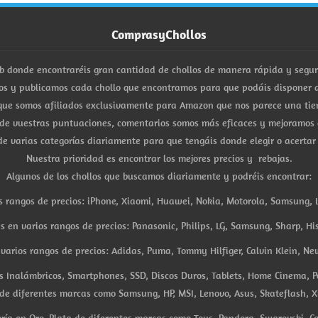
ComprasyChollos
b donde encontraréis gran cantidad de chollos de manera rápida y segu
s y publicamos cada chollo que encontramos para que podáis disponer d
ue somos afiliados exclusivamente para Amazon que nos parece una tiend
 de vuestras puntuaciones, comentarios somos más eficaces y mejoramos 
e varias categorías diariamente para que tengáis donde elegir o acertar
Nuestra prioridad es encontrar los mejores precios y rebajas.
Algunos de los chollos que buscamos diariamente y podréis encontrar:
s rangos de precios: iPhone, Xiaomi, Huawei, Nokia, Motorola, Samsung, L
es en varios rangos de precios: Panasonic, Philips, LG, Samsung, Sharp, His
arios rangos de precios: Adidas, Puma, Tommy Hilfiger, Calvin Klein, New 
res Inalámbricos, Smartphones, SSD, Discos Duros, Tablets, Home Cinema, P
 de diferentes marcas como Samsung, HP, MSI, Lenovo, Asus, Skateflash, X
ría en Oro, Plata de diferentes marcas como Tous, Pandora, Swarovski, Ca