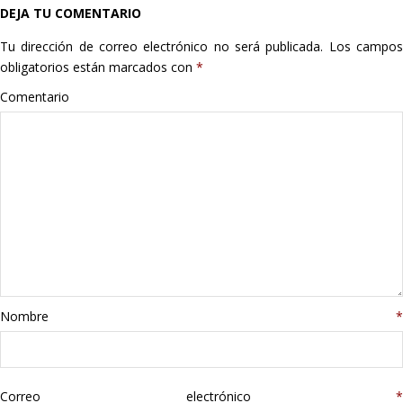
DEJA TU COMENTARIO
Hogar
Tu dirección de correo electrónico no será publicada.
Los campo
Informática
obligatorios están marcados con
*
Comentario
Listas
Moda
Multimedia
Telefonía
Stanley
Nombre
*
libros
Correo electrónico
*