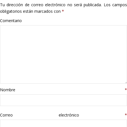
Tu dirección de correo electrónico no será publicada.
Los campo
Hogar
obligatorios están marcados con
*
Informática
Comentario
Listas
Moda
Multimedia
Telefonía
Nombre
*
Stanley
libros
Correo electrónico
*