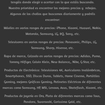
tengáis donde elegir o acertar con lo que estáis buscando.
Nuestra prioridad es encontrar los mejores precios y rebajas.
Algunos de los chollos que buscamos diariamente y podréis
encontrar:
Móviles en varios rangos de precios: iPhone, Xiaomi, Huawei, Nokia,
Motorola, Samsung, LG, BQ, Sony, etc.
Televisores en varios rangos de precios: Panasonic, Philips, LG,
Samsung, Sharp, Hisense, etc.
Ropa de marca, Calzado en varios rangos de precios: Adidas, Puma,
Tommy Hilfiger, Calvin Klein, New Balance,, Nike, G-Star, etc.
Productos de Electrónica: Televisiones 4K, Auriculares Inalámbricos,
Smartphones, SSD, Discos Duros, Tablets, Home Cinema, Portátiles
Gaming, mejores Gráficas Gaming, Patinetes Eléctricos de diferentes
marcas como Samsung, HP, MSI, Lenovo, Asus, Skateflash, Xiaomi, etc.
Productos de Joyería en Oro, Plata de diferentes marcas como Tous,
Pandora, Swarovski, Carissima Gold, etc.