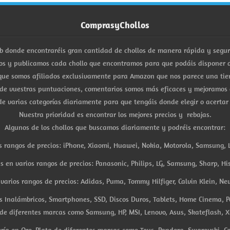
ComprasyChollos
b donde encontraréis gran cantidad de chollos de manera rápida y segu
s y publicamos cada chollo que encontramos para que podáis disponer d
ue somos afiliados exclusivamente para Amazon que nos parece una tiend
 de vuestras puntuaciones, comentarios somos más eficaces y mejoramos 
e varias categorías diariamente para que tengáis donde elegir o acertar
Nuestra prioridad es encontrar los mejores precios y rebajas.
Algunos de los chollos que buscamos diariamente y podréis encontrar:
s rangos de precios: iPhone, Xiaomi, Huawei, Nokia, Motorola, Samsung, L
es en varios rangos de precios: Panasonic, Philips, LG, Samsung, Sharp, His
arios rangos de precios: Adidas, Puma, Tommy Hilfiger, Calvin Klein, New 
res Inalámbricos, Smartphones, SSD, Discos Duros, Tablets, Home Cinema, P
 de diferentes marcas como Samsung, HP, MSI, Lenovo, Asus, Skateflash, X
ría en Oro, Plata de diferentes marcas como Tous, Pandora, Swarovski, Ca