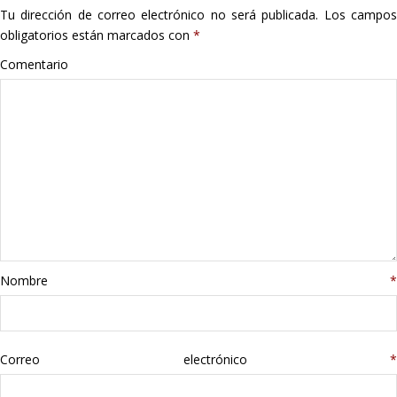
Tu dirección de correo electrónico no será publicada.
Los campo
Hogar
obligatorios están marcados con
*
Informática
Comentario
Listas
Moda
Multimedia
Telefonía
Nombre
*
Stanley
libros
Correo electrónico
*