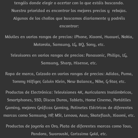
tengáis donde elegir o acertar con lo que estáis buscando.
Nuestra prioridad es encontrar los mejores precios y rebajas.
Algunos de los chollos que buscamos diariamente y podréis
encontrar:
Móviles en varios rangos de precios: iPhone, Xiaomi, Huawei, Nokia,
Motorola, Samsung, LG, BQ, Sony, etc.
Televisores en varios rangos de precios: Panasonic, Philips, LG,
Samsung, Sharp, Hisense, etc.
Ropa de marca, Calzado en varios rangos de precios: Adidas, Puma,
Tommy Hilfiger, Calvin Klein, New Balance,, Nike, G-Star, etc.
Productos de Electrónica: Televisiones 4K, Auriculares Inalámbricos,
Smartphones, SSD, Discos Duros, Tablets, Home Cinema, Portátiles
Gaming, mejores Gráficas Gaming, Patinetes Eléctricos de diferentes
marcas como Samsung, HP, MSI, Lenovo, Asus, Skateflash, Xiaomi, etc.
Productos de Joyería en Oro, Plata de diferentes marcas como Tous,
Pandora, Swarovski, Carissima Gold, etc.