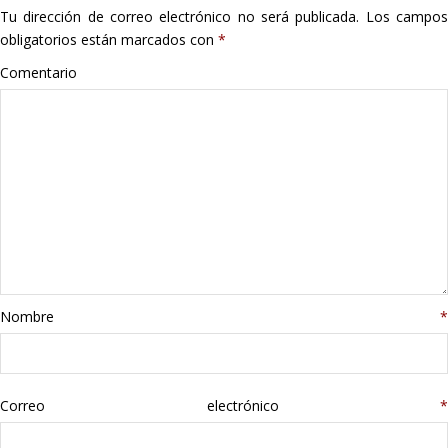
Tu dirección de correo electrónico no será publicada.
Los campo
Hogar
obligatorios están marcados con
*
Informática
Comentario
Listas
Moda
Multimedia
Telefonía
Nombre
*
Stanley
libros
Correo electrónico
*