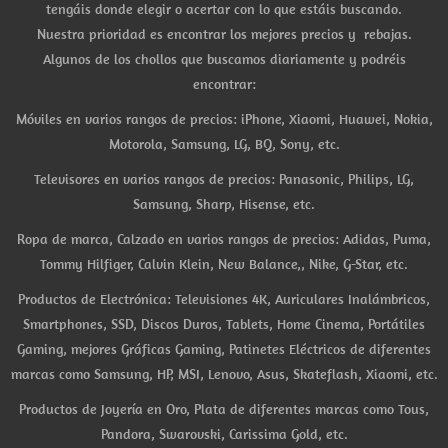
tengáis donde elegir o acertar con lo que estáis buscando.
Nuestra prioridad es encontrar los mejores precios y rebajas.
Algunos de los chollos que buscamos diariamente y podréis
encontrar:
Móviles en varios rangos de precios: iPhone, Xiaomi, Huawei, Nokia,
Motorola, Samsung, LG, BQ, Sony, etc.
Televisores en varios rangos de precios: Panasonic, Philips, LG,
Samsung, Sharp, Hisense, etc.
Ropa de marca, Calzado en varios rangos de precios: Adidas, Puma,
Tommy Hilfiger, Calvin Klein, New Balance,, Nike, G-Star, etc.
Productos de Electrónica: Televisiones 4K, Auriculares Inalámbricos,
Smartphones, SSD, Discos Duros, Tablets, Home Cinema, Portátiles
Gaming, mejores Gráficas Gaming, Patinetes Eléctricos de diferentes
marcas como Samsung, HP, MSI, Lenovo, Asus, Skateflash, Xiaomi, etc.
Productos de Joyería en Oro, Plata de diferentes marcas como Tous,
Pandora, Swarovski, Carissima Gold, etc.