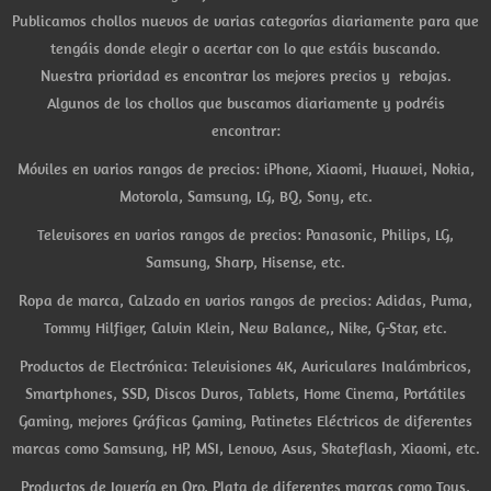
Publicamos chollos nuevos de varias categorías diariamente para que
tengáis donde elegir o acertar con lo que estáis buscando.
Nuestra prioridad es encontrar los mejores precios y rebajas.
Algunos de los chollos que buscamos diariamente y podréis
encontrar:
Móviles en varios rangos de precios: iPhone, Xiaomi, Huawei, Nokia,
Motorola, Samsung, LG, BQ, Sony, etc.
Televisores en varios rangos de precios: Panasonic, Philips, LG,
Samsung, Sharp, Hisense, etc.
Ropa de marca, Calzado en varios rangos de precios: Adidas, Puma,
Tommy Hilfiger, Calvin Klein, New Balance,, Nike, G-Star, etc.
Productos de Electrónica: Televisiones 4K, Auriculares Inalámbricos,
Smartphones, SSD, Discos Duros, Tablets, Home Cinema, Portátiles
Gaming, mejores Gráficas Gaming, Patinetes Eléctricos de diferentes
marcas como Samsung, HP, MSI, Lenovo, Asus, Skateflash, Xiaomi, etc.
Productos de Joyería en Oro, Plata de diferentes marcas como Tous,