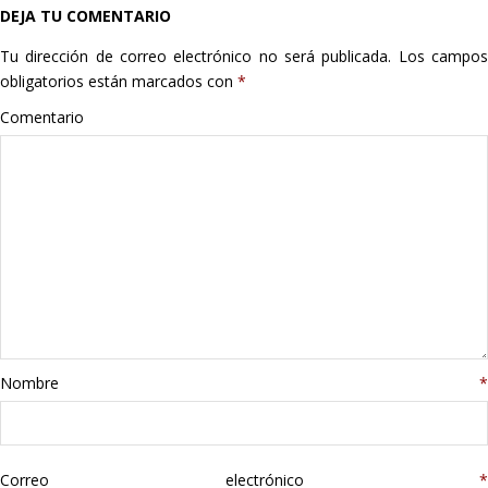
DEJA TU COMENTARIO
Hogar
Tu dirección de correo electrónico no será publicada.
Los campo
Informática
obligatorios están marcados con
*
Comentario
Listas
Moda
Multimedia
Telefonía
Stanley
Nombre
*
libros
Correo electrónico
*